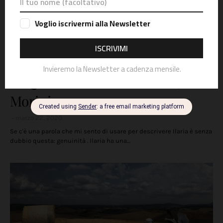
Donne
MIQ: i Giri in Moto di Ilaria, Miss
Morini
marzo 22, 2020
Se c'è una parola che mi sento di usare per descrivere Ilaria è senza
dubbio questa: genuinità . Ilaria ha una…