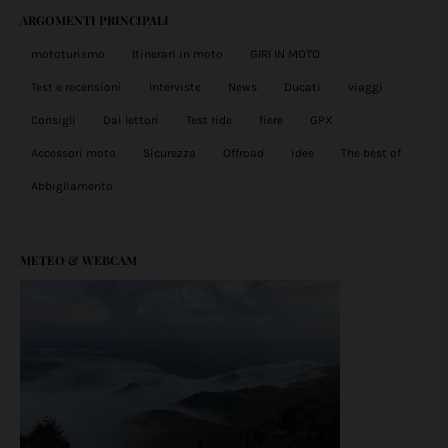
ARGOMENTI PRINCIPALI
mototurismo
Itinerari in moto
GIRI IN MOTO
Test e recensioni
Interviste
News
Ducati
viaggi
Consigli
Dai lettori
Test ride
fiere
GPX
Accessori moto
Sicurezza
Offroad
idee
The best of
Abbigliamento
METEO & WEBCAM