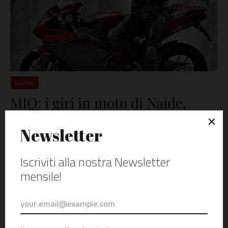
Donne
MIQ: i giri in moto di Naide,
dall'Italia all'Europa.
marzo 23, 2020
Quando la scorsa estate sono rientrato dal mio viaggio a
Copenaghen , ero davvero felice soprattutto per l'esper…