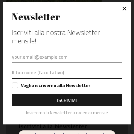
Giri-in-moto.it è un blog indipendente. Mototurismo, racconti di
viaggio e itinerari in moto, eventi, test ride, recensioni e prove di
abbigliamento tecnico e accessori. Questo è il mio blog. Io sono
Alessandro, un motociclista della domenica. Con base a Padova,
a pochi passi da Abano Terme e dai Colli Euganei, ad Asiago, e
sulle Dolomiti Bellunesi. Racconto la mia e la vostra passione
per le moto e il mototurismo.
VISUALIZZAZIONI DEL BLOG
6,116,620
SEGUICI SU
Instagram
Facebook
Youtube
TikTok