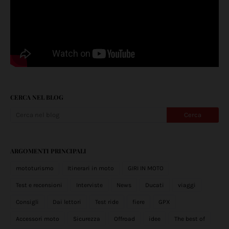
CERCA NEL BLOG
ARGOMENTI PRINCIPALI
mototurismo
Itinerari in moto
GIRI IN MOTO
Test e recensioni
Interviste
News
Ducati
viaggi
Consigli
Dai lettori
Test ride
fiere
GPX
Accessori moto
Sicurezza
Offroad
idee
The best of