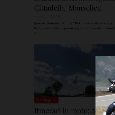
Cittadella, Monselice.
maggio 12, 2019
Questo itinerario di circa 150 km tra le città murate
Padovane è l'ideale per una gita domenicale in Venet
s…
Colli Euganei
Itinerari in moto: Ai pied