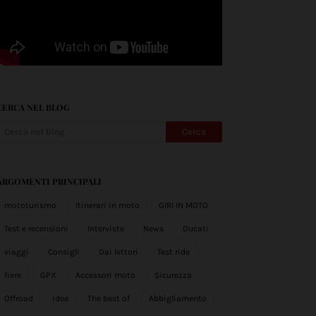
CERCA NEL BLOG
ARGOMENTI PRINCIPALI
mototurismo
Itinerari in moto
GIRI IN MOTO
Test e recensioni
Interviste
News
Ducati
viaggi
Consigli
Dai lettori
Test ride
fiere
GPX
Accessori moto
Sicurezza
Offroad
idee
The best of
Abbigliamento