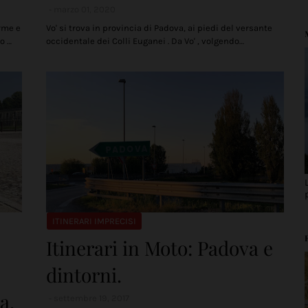
marzo 01, 2020
erme e
Vo' si trova in provincia di Padova, ai piedi del versante
o …
occidentale dei Colli Euganei . Da Vo' , volgendo…
ITINERARI IMPRECISI
Itinerari in Moto: Padova e
dintorni.
a,
settembre 19, 2017