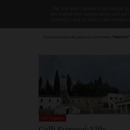
This site uses cookies from Google to d
Home
About
Mot
are shared with Google along with perf
statistics, and to detect and address 
Visualizzazione dei post con l'etichetta
PADOVA
Colli Euganei
Colli Euganei: Villa