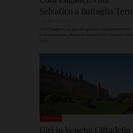
Selvatico a Battaglia Ter
giugno 21, 2024
I Colli Euganei, un piccolo gioiello incastonato nella
pianura veneta, offrono ai motociclisti itinerari ricch
curv…
Cittadella
Giri in Veneto: Cittadella