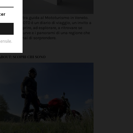
Scopri la nostra guida al Mototurismo in Veneto.
VENETO IN MOTO è un diario di viaggio, un invito a
partire, a scoprire, ad esplorare, a ritrovare se
stessi tra le curve e i panorami di una regione che
non smette mai di sorprendere.
ABOUT: SCOPRI CHI SONO