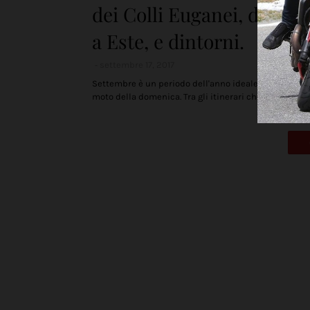
dei Colli Euganei, da Bast
a Este, e dintorni.
settembre 17, 2017
Settembre è un periodo dell'anno ideale per le gite i
moto della domenica. Tra gli itinerari che preferisco,