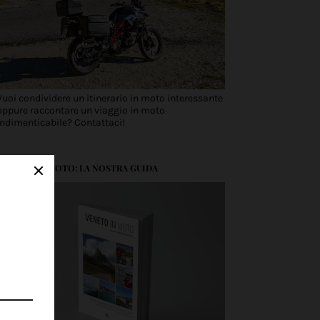
Vuoi condividere un itinerario in moto interessante
oppure raccontare un viaggio in moto
indimenticabile? Contattaci!
VENETO IN MOTO: LA NOSTRA GUIDA