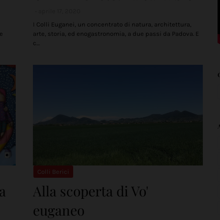
aprile 17, 2020
I Colli Euganei, un concentrato di natura, architettura,
Le
arte, storia, ed enogastronomia, a due passi da Padova. E
c…
Colli Berici
 a
Alla scoperta di Vo'
euganeo