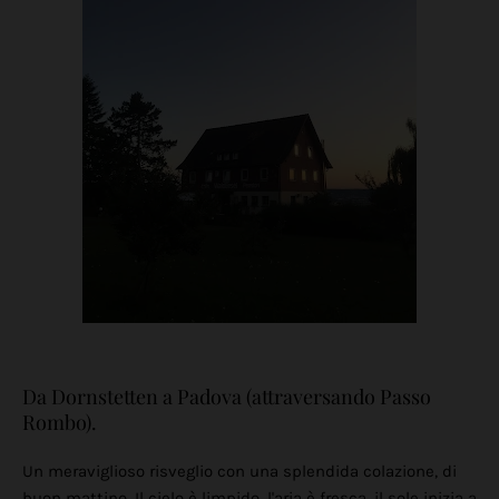
Da Dornstetten a Padova (attraversando Passo
Rombo).
Un meraviglioso risveglio con una splendida colazione, di
buon mattino. Il cielo è limpido, l'aria è fresca, il sole inizia a