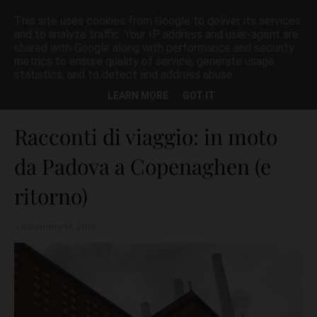
This site uses cookies from Google to deliver its services
and to analyze traffic. Your IP address and user-agent are
shared with Google along with performance and security
metrics to ensure quality of service, generate usage
statistics, and to detect and address abuse.
Home page
Copenaghen
Racconti di viaggio: in moto da Padova
LEARN MORE
GOT IT
a Copenaghen (e ritorno)
Racconti di viaggio: in moto
da Padova a Copenaghen (e
ritorno)
dicembre 14, 2019