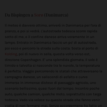
Da Bispingen a
Sorø
(Danimarca)
Il meteo è davvero ottimo, arriverò in Danimarca per l'ora di
pranzo, e poi si vedrà. L'autostrada tedesca scorre rapida
sotto di me, e il confine danese arriva veramente in un
lampo. Entrato in Danimarca faccio un po' di autostrada,
poi esco e percorro la strada sulla costa. Sosta al porto di
Kolding
, poi di nuovo in sella, questa volta verso est,
direzione Copenhagen. E' una splendida giornata, il sole è
timido e talvolta si nasconde tra le nuvole, la temperatura
è perfetta. Viaggio percorrendo le statali che attraversano la
campagna danese, un saliscendi di asfalto e curve
immerse in immense distese di paesaggio agricolo, uno
scenario bellissimo, quasi fuori dal tempo. Incontro poche
auto, qualche camion, qualche moto, soprattutto con targa
tedesca. Vado via veloce su queste strade che fanno venir
voglia di non fermarsi mai. Senza accorgermene ho fatto un