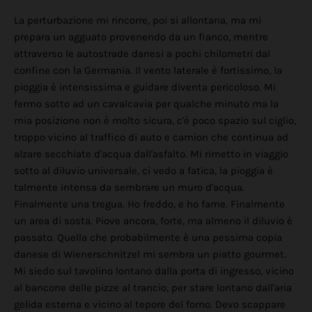
La perturbazione mi rincorre, poi si allontana, ma mi
prepara un agguato provenendo da un fianco, mentre
attraverso le autostrade danesi a pochi chilometri dal
confine con la Germania. Il vento laterale è fortissimo, la
pioggia è intensissima e guidare diventa pericoloso. Mi
fermo sotto ad un cavalcavia per qualche minuto ma la
mia posizione non è molto sicura, c'è poco spazio sul ciglio,
troppo vicino al traffico di auto e camion che continua ad
alzare secchiate d'acqua dall'asfalto. Mi rimetto in viaggio
sotto al diluvio universale, ci vedo a fatica, la pioggia è
talmente intensa da sembrare un muro d'acqua.
Finalmente una tregua. Ho freddo, e ho fame. Finalmente
un area di sosta. Piove ancora, forte, ma almeno il diluvio è
passato. Quella che probabilmente è una pessima copia
danese di Wienerschnitzel mi sembra un piatto gourmet.
Mi siedo sul tavolino lontano dalla porta di ingresso, vicino
al bancone delle pizze al trancio, per stare lontano dall'aria
gelida esterna e vicino al tepore del forno. Devo scappare