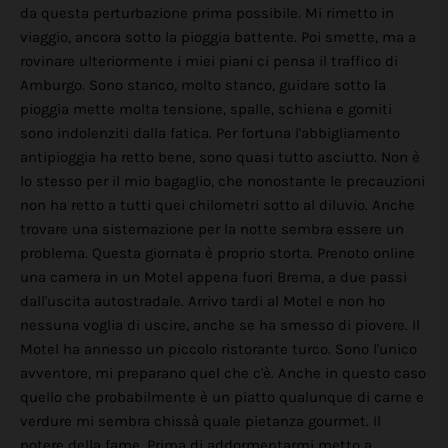
da questa perturbazione prima possibile. Mi rimetto in
viaggio, ancora sotto la pioggia battente. Poi smette, ma a
rovinare ulteriormente i miei piani ci pensa il traffico di
Amburgo. Sono stanco, molto stanco, guidare sotto la
pioggia mette molta tensione, spalle, schiena e gomiti
sono indolenziti dalla fatica. Per fortuna l'abbigliamento
antipioggia ha retto bene, sono quasi tutto asciutto. Non è
lo stesso per il mio bagaglio, che nonostante le precauzioni
non ha retto a tutti quei chilometri sotto al diluvio. Anche
trovare una sistemazione per la notte sembra essere un
problema. Questa giornata è proprio storta. Prenoto online
una camera in un Motel appena fuori Brema, a due passi
dall'uscita autostradale. Arrivo tardi al Motel e non ho
nessuna voglia di uscire, anche se ha smesso di piovere. Il
Motel ha annesso un piccolo ristorante turco. Sono l'unico
avventore, mi preparano quel che c'è. Anche in questo caso
quello che probabilmente è un piatto qualunque di carne e
verdure mi sembra chissà quale pietanza gourmet. Il
potere della fame. Prima di addormentarmi metto a