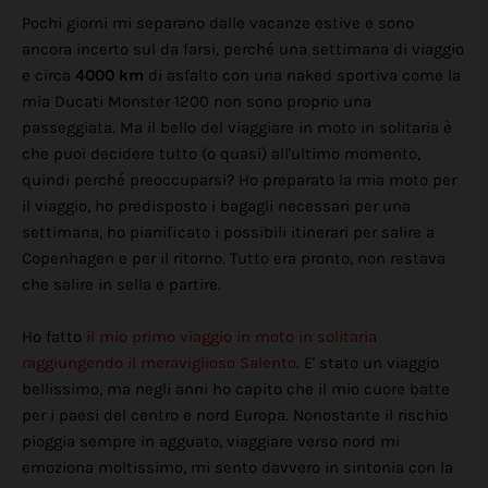
Pochi giorni mi separano dalle vacanze estive e sono
ancora incerto sul da farsi, perché una settimana di viaggio
e circa
4000 km
di asfalto con una naked sportiva come la
mia Ducati Monster 1200 non sono proprio una
passeggiata. Ma il bello del viaggiare in moto in solitaria è
che puoi decidere tutto (o quasi) all'ultimo momento,
quindi perché preoccuparsi? Ho preparato la mia moto per
il viaggio, ho predisposto i bagagli necessari per una
settimana, ho pianificato i possibili itinerari per salire a
Copenhagen e per il ritorno. Tutto era pronto, non restava
che salire in sella e partire.
Ho fatto
il mio primo viaggio in moto in solitaria
raggiungendo il meraviglioso Salento
. E' stato un viaggio
bellissimo, ma negli anni ho capito che il mio cuore batte
per i paesi del centro e nord Europa. Nonostante il rischio
pioggia sempre in agguato, viaggiare verso nord mi
emoziona moltissimo, mi sento davvero in sintonia con la