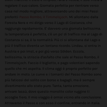
regalare il suo calore. Giornata perfetta per rientrare verso
casa nel modo migliore, attraversando uno dei miei Passi
preferiti:
Passo Rombo, il Timmelsjoch
. Mi allontano dalla
Foresta Nera e mi dirigo verso il Lago di Costanza, che
raggiungo rapidamente. E' davvero una giornata bellissima,
la temperatura è perfetta, c'è un po' di traffico ma al Lago di
Costanza si sa, è la normalità. Più ci si allontana dal Lago e
più il traffico diventa un lontano ricordo. Lindau, si entra in
Austria e poi Imst, e poi giù verso Sölden. Eccola,
bellissima, la striscia d'asfalto che sale al Passo Rombo, il
Timmelsjoch. Faccio il biglietto, e pago volentieri sapendo
quello che mi aspetta. Il clima oggi è proprio perfetto per
andare in moto. Le curve e i tornanti del Passo Rombo sono
più faticosi del solito con borse e bagagli, ma è sempre
divertimento allo stato puro. Tanta, tanta emozione,
arrivare lassù, dove questo monolite color ruggine ti
accoglie fiero. Il mio viaggio è ormai vicino alla conclusione.
Attraverso il Passo e con esso il confine, entrando in Italia.