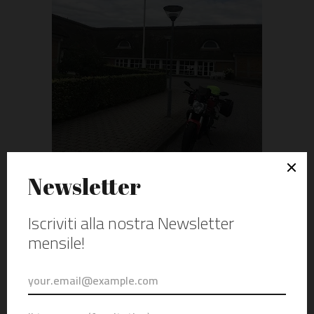
Copenaghen
(Danimarca)
Ho percorso molti chilometri in terra danese senza sentire
addosso nemmeno un briciolo di stanchezza. Era tutto
nuovo intorno a me ma nello stesso tempo mi sentivo a