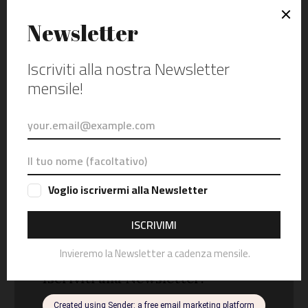
Giri-in-moto.it è un blog indipendente. Mototurismo, racconti di
viaggio e itinerari in moto, eventi, test ride, recensioni e prove di
abbigliamento tecnico e accessori. Questo è il mio blog. Io sono
Alessandro, un motociclista della domenica. Con base a Padova,
a pochi passi da Abano Terme e dai Colli Euganei, ad Asiago, e
sulle Dolomiti Bellunesi. Racconto la mia e la vostra passione
per le moto e il mototurismo.
VISUALIZZAZIONI DEL BLOG
SEGUICI SU
Instagram
Facebook
Youtube
TikTok