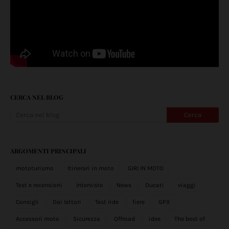
CERCA NEL BLOG
ARGOMENTI PRINCIPALI
mototurismo
Itinerari in moto
GIRI IN MOTO
Test e recensioni
Interviste
News
Ducati
viaggi
Consigli
Dai lettori
Test ride
fiere
GPX
Accessori moto
Sicurezza
Offroad
idee
The best of