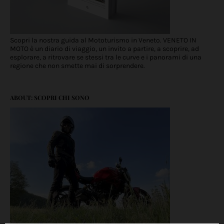
Scopri la nostra guida al Mototurismo in Veneto. VENETO IN
MOTO è un diario di viaggio, un invito a partire, a scoprire, ad
esplorare, a ritrovare se stessi tra le curve e i panorami di una
regione che non smette mai di sorprendere.
ABOUT: SCOPRI CHI SONO