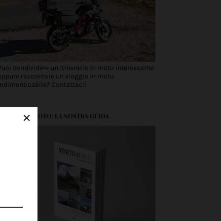
Vuoi condividere un itinerario in moto interessante
oppure raccontare un viaggio in moto
indimenticabile? Contattaci!
VENETO IN MOTO: LA NOSTRA GUIDA