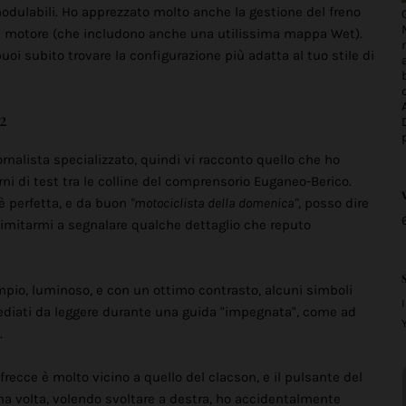
odulabili. Ho apprezzato molto anche la gestione del freno
ppe motore (che includono anche una utilissima mappa Wet).
 puoi subito trovare la configurazione più adatta al tuo stile di
2
nalista specializzato, quindi vi racconto quello che ho
i di test tra le colline del comprensorio Euganeo-Berico.
 perfetta, e da buon
"motociclista della domenica"
, posso dire
 limitarmi a segnalare qualche dettaglio che reputo
mpio, luminoso, e con un ottimo contrasto, alcuni simboli
diati da leggere durante una guida "impegnata", come ad
.
frecce è molto vicino a quello del clacson, e il pulsante del
na volta, volendo svoltare a destra, ho accidentalmente