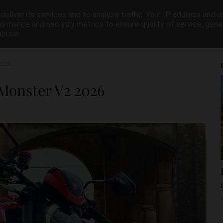
eliver its services and to analyze traffic. Your IP address and 
oturismo
Test e recensioni
Consigli
Itinerari in mo
ormance and security metrics to ensure quality of service, gen
abuse.
2026
 Monster V2 2026