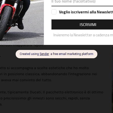
onster che tutti vogliamo riconoscere.
e ai bassi, seconda e terza marcia impeccabili. Ho
n alcuni tratti lenti o in salita, trovando subito il feeling
ttoni, per poi andare in progressione e tornare ad un ritmo
marce e la gestione del motore, anche grazie alle mappe
r" nei trasferimenti urbani, ma sa regalare emozioni vere e
anti con mappatura "sport".
r
atto si accompagna a scelte estetiche che ho molto
ori in posizione classica, abbandonando l'integrazione nei
aveva mai convinto del tutto.
nte, tipicamente Ducati. Il pacchetto elettronico è di ottimo
to precisissimo: gli innesti sono secchi, rapidi, senza
a.