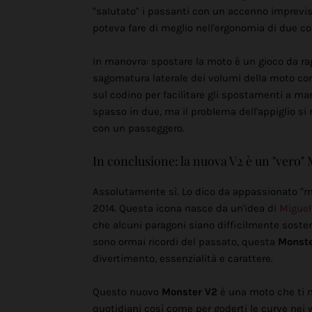
"salutato" i passanti con un accenno imprevis
poteva fare di meglio nell'ergonomia di due co
In manovra: spostare la moto è un gioco da rag
sagomatura laterale dei volumi della moto co
sul codino per facilitare gli spostamenti a 
spasso in due, ma il problema dell'appiglio si
con un passeggero.
In conclusione: la nuova V2 è un "vero"
Assolutamente sì. Lo dico da appassionato "m
2014. Questa icona nasce da un'idea di
Miguel
che alcuni paragoni siano difficilmente sosteni
sono ormai ricordi del passato, questa
Monste
divertimento, essenzialità e carattere.
Questo nuovo
Monster V2
è una moto che ti m
quotidiani così come per goderti le curve nei