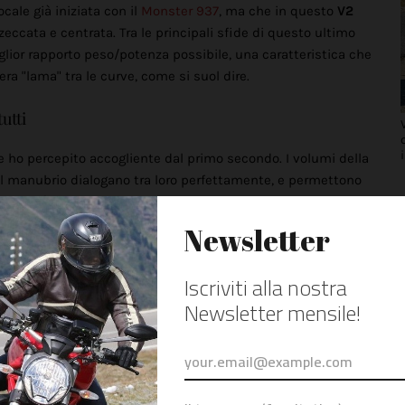
cale già iniziata con il
Monster 937
, ma che in questo
V2
eccata e centrata. Tra le principali sfide di questo ultimo
glior rapporto peso/potenza possibile, una caratteristica che
ra "lama" tra le curve, come si suol dire.
utti
e ho percepito accogliente dal primo secondo. I volumi della
 del manubrio dialogano tra loro perfettamente, e permettono
chi non è un gigante (come il sottoscritto
diversamente alto
urezza immediata nelle manovre da fermo, e mi immagino
tante in particolare per il pubblico femminile, che potrà
rendendo ancora più appetibili le potenzialità di questa
quando serve
 risultata subito agile e ben bilanciata fin dai primi metri,
Berici che inizia a venir fuori immediatamente il suo