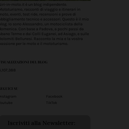
Giri-in-moto.it è un blog indipendente.
Mototurismo, racconti di viaggio e itinerari in
moto, eventi, test ride, recensioni e prove di
abbigliamento tecnico e accessori. Questo è il mio
blog. Io sono Alessandro, un motociclista della
domenica. Con base a Padova, a pochi passi da
Abano Terme e dai Colli Euganei, ad Asiago, e sulle
Dolomiti Bellunesi. Racconto la mia e la vostra
passione per le moto e il mototurismo.
VISUALIZZAZIONI DEL BLOG
6,107,388
SEGUICI SU
Instagram
Facebook
Youtube
TikTok