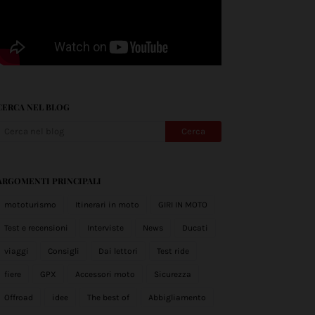
CERCA NEL BLOG
ARGOMENTI PRINCIPALI
mototurismo
Itinerari in moto
GIRI IN MOTO
Test e recensioni
Interviste
News
Ducati
viaggi
Consigli
Dai lettori
Test ride
fiere
GPX
Accessori moto
Sicurezza
Offroad
idee
The best of
Abbigliamento