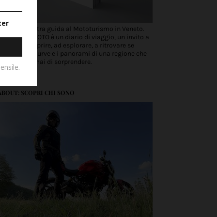
Scopri la nostra guida al Mototurismo in Veneto.
VENETO IN MOTO è un diario di viaggio, un invito a
partire, a scoprire, ad esplorare, a ritrovare se
stessi tra le curve e i panorami di una regione che
non smette mai di sorprendere.
ABOUT: SCOPRI CHI SONO