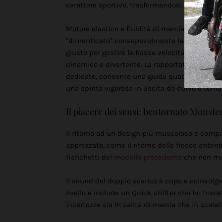
carattere sportivo, trasformandosi nel vero M
Motore elastico e fluidità di marcia incredibil
"dimenticato" consapevolmente la terza marcia i
giusto per gestire le basse velocità senza stra
dinamico e divertente. La rapportatura delle 
dedicate, consente una guida quasi da "scoote
una spinta vigorosa in uscita da curve e torn
Il piacere dei sensi: bentornato Monste
Il ritorno ad un design più muscoloso e comp
apprezzato, come il ritorno delle frecce anteri
fianchetti del
modello precedente
che non mi 
Il sound del doppio scarico è cupo e coinvolge
livello e include un Quick-shifter che ho trova
incertezze sia in salita di marcia che in scalat