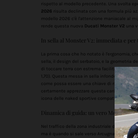
rispetto al modello precedente. Una svolta epo
2026
risulta declinata con una formula più azz
modello 2026 c'è l'attenzione maniacale al mi
rende questa nuova
Ducati Monster V2
una ve
In sella al Monster V2: immediata e per t
La prima cosa che ho notato è l'ergonomia, ch
sella, il design del serbatoio, e la geometria
di toccare terra con estrema facilità anche a 
1,70). Questa messa in sella infonde una sic
come possa essere una chiave di mercato impor
certamente apprezzare questa caratteristica, 
icona delle naked sportive compatte.
Dinamica di guida: un vero Monster... 
Nel traffico della zona industriale di Vicenza è
ma è quando si sale verso Arcugnano sui Colli 