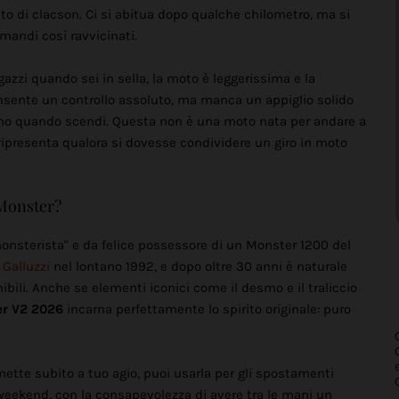
to di clacson. Ci si abitua dopo qualche chilometro, ma si
mandi così ravvicinati.
azzi quando sei in sella, la moto è leggerissima e la
nsente un controllo assoluto, ma manca un appiglio solido
mano quando scendi. Questa non è una moto nata per andare a
 ripresenta qualora si dovesse condividere un giro in moto
 Monster?
onsterista" e da felice possessore di un Monster 1200 del
 Galluzzi
nel lontano 1992, e dopo oltre 30 anni è naturale
bili. Anche se elementi iconici come il desmo e il traliccio
r V2 2026
incarna perfettamente lo spirito originale: puro
ette subito a tuo agio, puoi usarla per gli spostamenti
 weekend, con la consapevolezza di avere tra le mani un