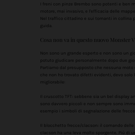
I freni con pinze Brembo sono potenti e ben m
motore, mai invasivo, e l'efficacia delle ma
Nel traffico cittadino e sui tornanti in collina
guida.
Cosa non va in questo nuovo Monster V
Non sono un grande esperto e non sono un gior
potuto giudicare personalmente dopo due giorn
Partiamo dal presupposto che nessuna moto è
che non ho trovato difetti evidenti, devo solo
migliorabile:
Il cruscotto TFT: sebbene sia un bel display a
sono davvero piccoli e non sempre sono imme
esempio i simboli di segnalazione delle frecce
Il blocchetto frecce/clacson: il comando delle 
clacson ha una leva molto sporgente. Più di u