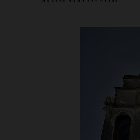
vera anima: ed ecco come è andata!