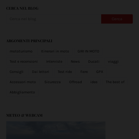
CERCA NEL BLOG
ARGOMENTI PRINCIPALI
mototurismo
Itinerari in moto
GIRI IN MOTO
Test e recensioni
Interviste
News
Ducati
viaggi
Consigli
Dai lettori
Test ride
fiere
GPX
Accessori moto
Sicurezza
Offroad
idee
The best of
Abbigliamento
METEO & WEBCAM