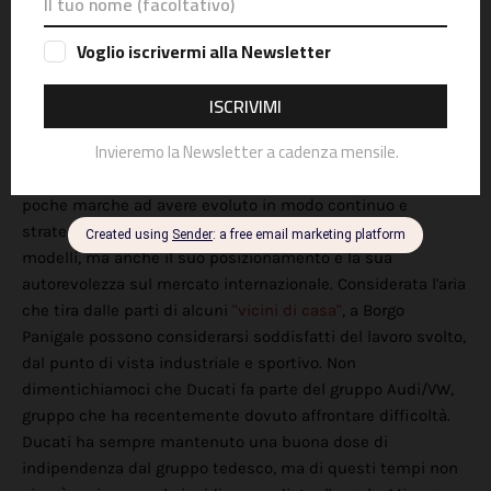
dispiacerebbe l'arrivo di un
Monster V4
, magari declinato
anche in versione Monster V4R.
Ducati: benvenuto 2025!
Il 2025 è alle porte e Ducati ha calato le sue carte per il
nuovo anno. A mio modestissimo parere Ducati resta tra le
poche marche ad avere evoluto in modo continuo e
strategico non solo la sua proposta commerciale di
modelli, ma anche il suo posizionamento e la sua
autorevolezza sul mercato internazionale. Considerata l'aria
che tira dalle parti di alcuni
"vicini di casa"
, a Borgo
Panigale possono considerarsi soddisfatti del lavoro svolto,
dal punto di vista industriale e sportivo. Non
dimentichiamoci che Ducati fa parte del gruppo Audi/VW,
gruppo che ha recentemente dovuto affrontare difficoltà.
Ducati ha sempre mantenuto una buona dose di
indipendenza dal gruppo tedesco, ma di questi tempi non