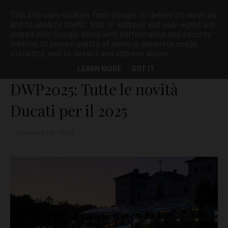
This site uses cookies from Google to deliver its services
and to analyze traffic. Your IP address and user-agent are
shared with Google along with performance and security
metrics to ensure quality of service, generate usage
statistics, and to detect and address abuse.
Home page
Ducati
DWP2025: Tutte le novità Ducati per il 2025
LEARN MORE
GOT IT
DWP2025: Tutte le novità
Ducati per il 2025
dicembre 09, 2024