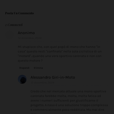
Posta Un Commento
2 Commenti
Anonimo
12 dicembre, 2024
Mi stupisce che, con quel popò di mono che hanno "in
casa" questo resti "confinato" nella sola ciclistica di un
"motard"...quando una vera sportiva carenata e non con
questo motore ?
Rispondi
Elimina
Alessandro Giri-in-Moto
12 dicembre, 2024
Credo che nel mercato attuale una mono sportiva
carenata farebbe molta, molta, molta fatica ad
avere i numeri sufficienti per giustificarne il
progetto. A naso è una soluzione troppo complessa
e commercialmente poco redditizia. Ma mai dire