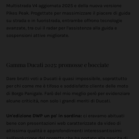
Multistrada V4 aggiornata 2025 e della nuova versione
Pikes Peak. Progettate per massimizzare il piacere di guida
su strada e in fuoristrada, entrambe offrono tecnologie
avanzate, tra cui il radar per l’assistenza alla guida e
sospensioni attive migliorate.
Gamma Ducati 2025: promosse e bocciate
Dare brutti voti a Ducati è quasi impossibile, soprattutto
per chi come me è tifoso e soddisfatto cliente delle moto
di Borgo Panigale. Farò del mio meglio però per evidenziare
alcune criticità, non solo i grandi meriti di Ducati.
Un'edizione DWP un po' in sordina:
ci eravamo abituati
bene con presentazioni web caratterizzate da video di
altissima qualità e approfondimenti interessantissimi
sull'evoluzione del porgetto che ha portato alla nascita di