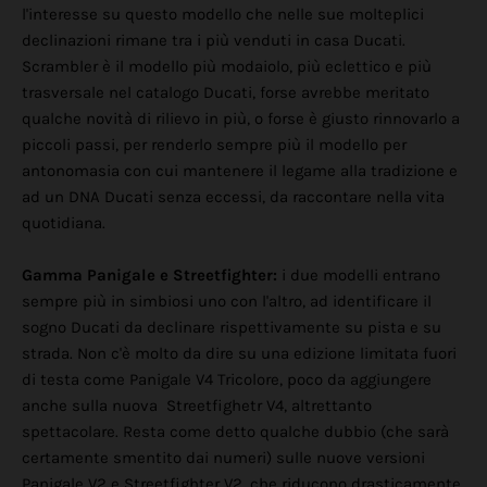
l'interesse su questo modello che nelle sue molteplici
declinazioni rimane tra i più venduti in casa Ducati.
Scrambler è il modello più modaiolo, più eclettico e più
trasversale nel catalogo Ducati, forse avrebbe meritato
qualche novità di rilievo in più, o forse è giusto rinnovarlo a
piccoli passi, per renderlo sempre più il modello per
antonomasia con cui mantenere il legame alla tradizione e
ad un DNA Ducati senza eccessi, da raccontare nella vita
quotidiana.
Gamma Panigale e Streetfighter:
i due modelli entrano
sempre più in simbiosi uno con l'altro, ad identificare il
sogno Ducati da declinare rispettivamente su pista e su
strada. Non c'è molto da dire su una edizione limitata fuori
di testa come Panigale V4 Tricolore, poco da aggiungere
anche sulla nuova Streetfighetr V4, altrettanto
spettacolare. Resta come detto qualche dubbio (che sarà
certamente smentito dai numeri) sulle nuove versioni
Panigale V2 e Streetfighter V2, che riducono drasticamente