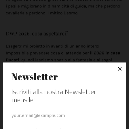
i pesi e migliorano in dinamicità di guida, ma che perdono
cavalleria e perdono il mitico Desmo.
DWP 2026: cosa aspettarci?
Esagero: mi proietto in avanti di un anno intero!
Impossibile prevedere cosa ci attende per
il 2026 in casa
Ducati
, quindi lasciamo spazio alla fantasia e ai sogni
personali. Considerata l'importanza della gamma
Multistrada per Ducati, e considerato il mio personalissimo
interesse per la versione bicilindrica, mi piacerebbe un
sacco vedere apparire nel listino Ducati una
Multistrada
V2 Rally
con raggi/pneumatici dedicati e serbatoi
maggiorati. Altra mia grandissima passione è quella per il
mitico Ducati Monster. passione condivisa da molti clienti
Ducati che hanno scelto il nuovo
Monster 937
, tuttora uno
dei modelli più venduti in casa Ducati. Non mi