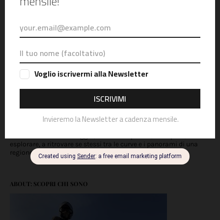
Scopri la nostra guida al Mototurismo in Veneto. VENETO IN
MOTO è un diario di viaggio, un invito a partire, a scoprire, ad
esplorare, a ritrovare se stessi tra le curve e i panorami di una
regione che non smette mai di sorprendere.
ABOUT: SCOPRI CHI SONO