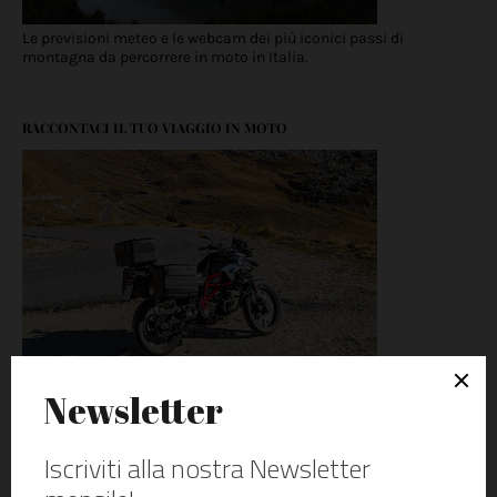
Le previsioni meteo e le webcam dei più iconici passi di
montagna da percorrere in moto in Italia.
RACCONTACI IL TUO VIAGGIO IN MOTO
Vuoi condividere un itinerario in moto interessante oppure
raccontare un viaggio in moto indimenticabile? Contattaci!
VENETO IN MOTO: LA NOSTRA GUIDA