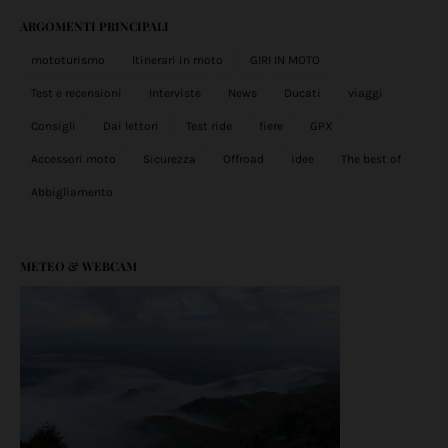
ARGOMENTI PRINCIPALI
mototurismo
Itinerari in moto
GIRI IN MOTO
Test e recensioni
Interviste
News
Ducati
viaggi
Consigli
Dai lettori
Test ride
fiere
GPX
Accessori moto
Sicurezza
Offroad
idee
The best of
Abbigliamento
METEO & WEBCAM