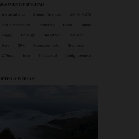
ARGOMENTI PRINCIPALI
mototurismo
Itinerari in moto
GIRI IN MOTO
Test e recensioni
Interviste
News
Ducati
viaggi
Consigli
Dai lettori
Test ride
fiere
GPX
Accessori moto
Sicurezza
Offroad
idee
The best of
Abbigliamento
METEO & WEBCAM