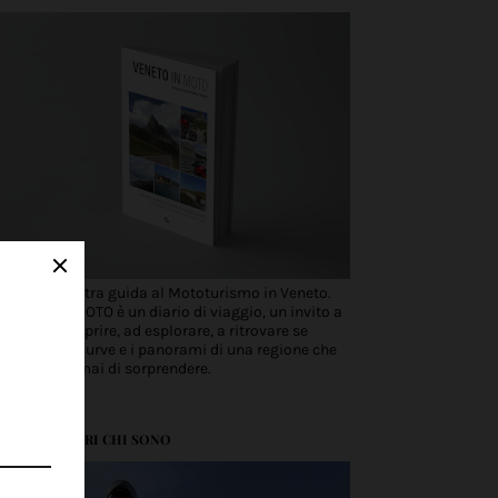
Scopri la nostra guida al Mototurismo in Veneto.
VENETO IN MOTO è un diario di viaggio, un invito a
partire, a scoprire, ad esplorare, a ritrovare se
stessi tra le curve e i panorami di una regione che
non smette mai di sorprendere.
ABOUT: SCOPRI CHI SONO