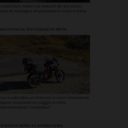
Le previsioni meteo e le webcam dei più iconici
passi di montagna da percorrere in moto in Italia.
RACCONTACI IL TUO VIAGGIO IN MOTO
Vuoi condividere un itinerario in moto interessante
oppure raccontare un viaggio in moto
indimenticabile? Contattaci!
VENETO IN MOTO: LA NOSTRA GUIDA