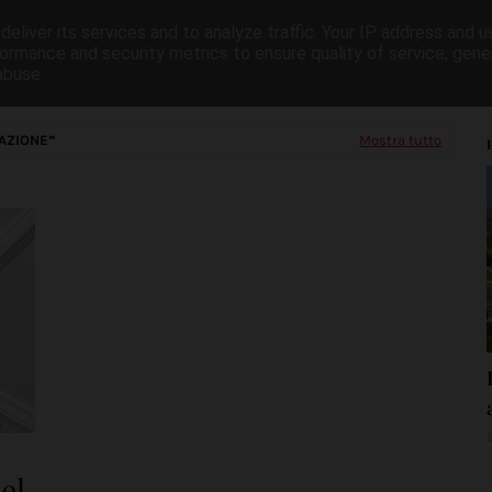
eliver its services and to analyze traffic. Your IP address and 
oturismo
Test e recensioni
Consigli
Itinerari in mo
ormance and security metrics to ensure quality of service, gen
abuse.
AZIONE
Mostra tutto
del