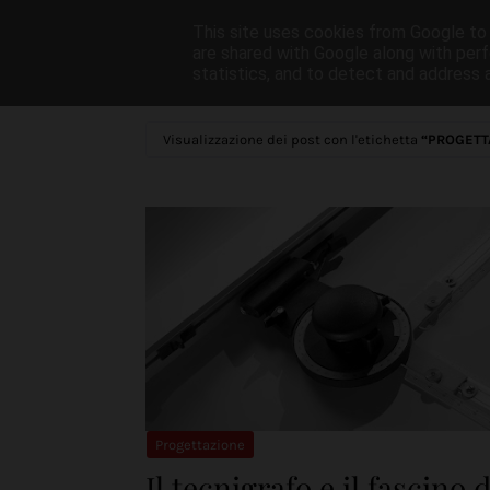
This site uses cookies from Google to d
Home
About
Mot
are shared with Google along with perf
statistics, and to detect and address 
Visualizzazione dei post con l'etichetta
PROGETT
Progettazione
Il tecnigrafo e il fascino 