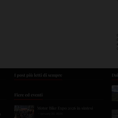
I post più letti di sempre
Dai
Fiere ed eventi
Motor Bike Expo 2026 in sintesi
n
January 30, 2026