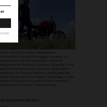
Giri-in-moto.it è un blog indipendente.
Mototurismo, racconti di viaggio e itinerari in
moto, eventi, test ride, recensioni e prove di
abbigliamento tecnico e accessori. Questo è il mio
blog. Io sono Alessandro, un motociclista della
domenica. Con base a Padova, a pochi passi da
Abano Terme e dai Colli Euganei, ad Asiago, e sulle
Dolomiti Bellunesi. Racconto la mia e la vostra
passione per le moto e il mototurismo.
VISUALIZZAZIONI DEL BLOG
NaN