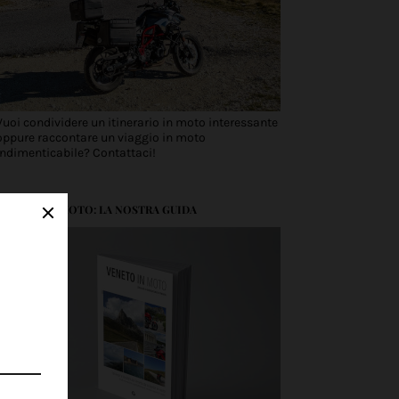
Vuoi condividere un itinerario in moto interessante
oppure raccontare un viaggio in moto
indimenticabile? Contattaci!
VENETO IN MOTO: LA NOSTRA GUIDA