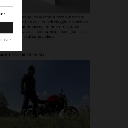
Scopri la nostra guida al Mototurismo in Veneto.
VENETO IN MOTO è un diario di viaggio, un invito a
partire, a scoprire, ad esplorare, a ritrovare se
stessi tra le curve e i panorami di una regione che
non smette mai di sorprendere.
ABOUT: SCOPRI CHI SONO