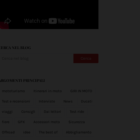
CERCA NEL BLOG
ARGOMENTI PRINCIPALI
mototurismo
Itinerari in moto
GIRI IN MOTO
Test e recensioni
Interviste
News
Ducati
viaggi
Consigli
Dai lettori
Test ride
fiere
GPX
Accessori moto
Sicurezza
Offroad
idee
The best of
Abbigliamento