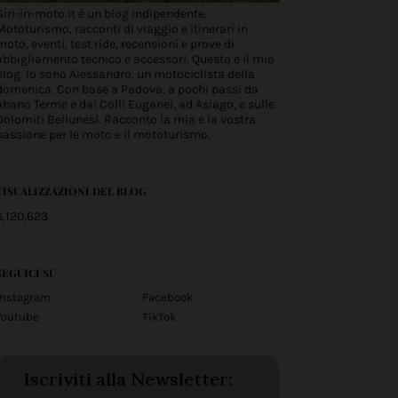
Giri-in-moto.it è un blog indipendente.
Mototurismo, racconti di viaggio e itinerari in
moto, eventi, test ride, recensioni e prove di
abbigliamento tecnico e accessori. Questo è il mio
blog. Io sono Alessandro, un motociclista della
domenica. Con base a Padova, a pochi passi da
Abano Terme e dai Colli Euganei, ad Asiago, e sulle
Dolomiti Bellunesi. Racconto la mia e la vostra
passione per le moto e il mototurismo.
VISUALIZZAZIONI DEL BLOG
6,120,623
SEGUICI SU
Instagram
Facebook
Youtube
TikTok