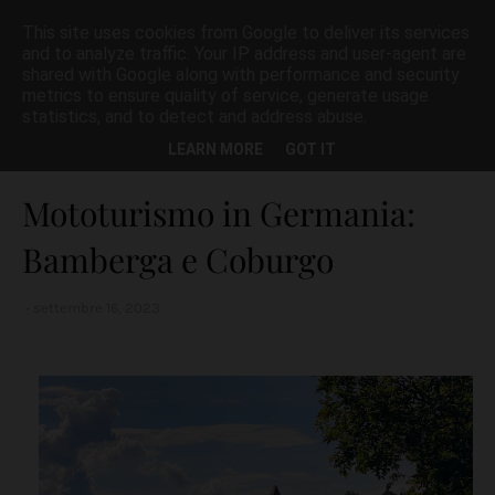
This site uses cookies from Google to deliver its services
and to analyze traffic. Your IP address and user-agent are
shared with Google along with performance and security
metrics to ensure quality of service, generate usage
statistics, and to detect and address abuse.
Home page
Germania
Mototurismo in Germania: Bamberga e
LEARN MORE
GOT IT
Coburgo
Mototurismo in Germania:
Bamberga e Coburgo
settembre 16, 2023