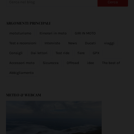
ARGOMENTI PRINCIPALI
mototurismo
Itinerari in moto
GIRI IN MOTO
Test e recensioni
Interviste
News
Ducati
viaggi
Consigli
Dai lettori
Test ride
fiere
GPX
Accessori moto
Sicurezza
Offroad
idee
The best of
Abbigliamento
METEO & WEBCAM