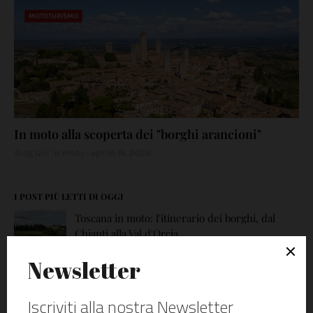
MOTOTURISMO
In moto alla scoperta dei "borghi arancioni"
Blog Giri in moto
aprile 16, 2026
I POST PIÙ LETTI DI OGGI
Toscana in moto: l'itinerario dei borghi, dal
Chianti alla Val d'Orcia
maggio 05, 2026
Test ride nuova Ducati Monster V2 2026
maggio 06, 2026