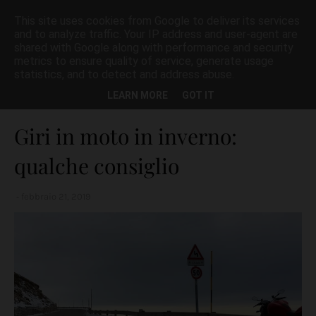
This site uses cookies from Google to deliver its services
and to analyze traffic. Your IP address and user-agent are
shared with Google along with performance and security
metrics to ensure quality of service, generate usage
statistics, and to detect and address abuse.
Home page
CONSIGLI NON RICHIESTI
Giri in moto in inverno:
LEARN MORE
GOT IT
qualche consiglio
Giri in moto in inverno:
qualche consiglio
febbraio 21, 2019