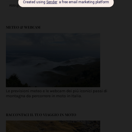
Abbigliamento
METEO & WEBCAM
Le previsioni meteo e le webcam dei più iconici passi di
montagna da percorrere in moto in Italia.
RACCONTACI IL TUO VIAGGIO IN MOTO