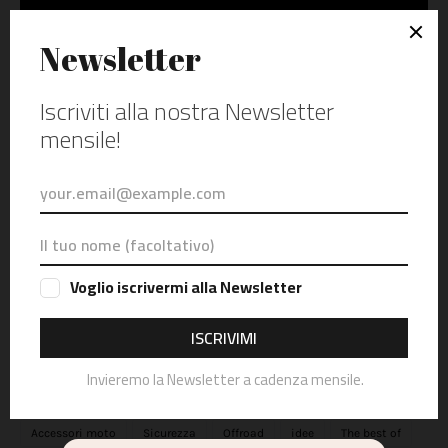
CERCA NEL BLOG
ARGOMENTI PRINCIPALI
mototurismo
Itinerari in moto
GIRI IN MOTO
Test e recensioni
Interviste
News
Ducati
viaggi
Consigli
Dai lettori
Test ride
fiere
GPX
Accessori moto
Sicurezza
Offroad
idee
The best of