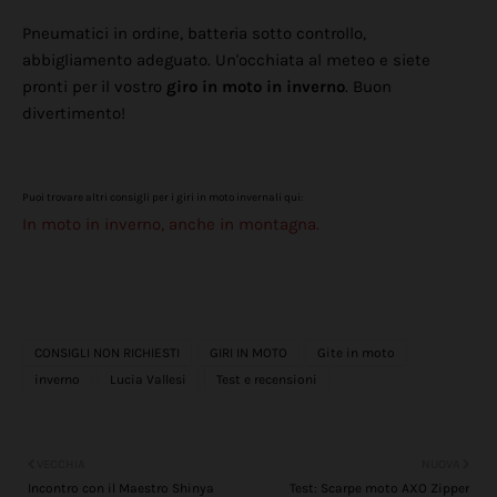
Pneumatici in ordine, batteria sotto controllo,
abbigliamento adeguato. Un'occhiata al meteo e siete
pronti per il vostro
giro in moto in inverno
. Buon
divertimento!
Puoi trovare altri consigli per i giri in moto invernali qui:
In moto in inverno, anche in montagna.
CONSIGLI NON RICHIESTI
GIRI IN MOTO
Gite in moto
inverno
Lucia Vallesi
Test e recensioni
VECCHIA
NUOVA
Incontro con il Maestro Shinya
Test: Scarpe moto AXO Zipper