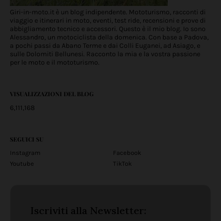
Giri-in-moto.it è un blog indipendente. Mototurismo, racconti di
viaggio e itinerari in moto, eventi, test ride, recensioni e prove di
abbigliamento tecnico e accessori. Questo è il mio blog. Io sono
Alessandro, un motociclista della domenica. Con base a Padova,
a pochi passi da Abano Terme e dai Colli Euganei, ad Asiago, e
sulle Dolomiti Bellunesi. Racconto la mia e la vostra passione
per le moto e il mototurismo.
VISUALIZZAZIONI DEL BLOG
6,111,168
SEGUICI SU
Instagram
Facebook
Youtube
TikTok