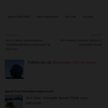
Speed Triple 1050
Test e recensioni
Test ride
Triumph
VECCHIA
NUOVA
Giri in moto: GrossGlockner
Giri in Moto: Lessinia, Bolca e il
HochAlpenStrasse in giornata? Si
Museo dei Fossili
può fare...
Pubblicato da
Alessandro Giri-in-Moto
Questi Post Potrebbero Interessarti
Test Ride: Triumph Speed Triple 1050
(MY2008)