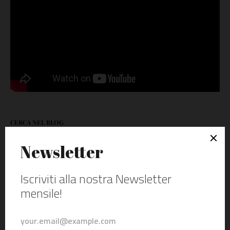
CERCA NEL BLOG
ARGOMENTI PRINCIPALI
mototurismo
Itinerari in moto
GIRI IN MOTO
Test e recensioni
Interviste
News
Ducati
viaggi
Consigli
Dai lettori
Test ride
fiere
GPX