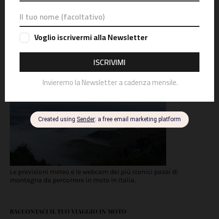
Accessori moto
Sicurezza
Offroad
idee
The best of
Abbigliamento
METEO & WEBCAM
Le previsioni meteo e le webcam dei più iconici passi di
montagna da percorrere in moto in Italia.
RACCONTACI IL TUO VIAGGIO IN MOTO