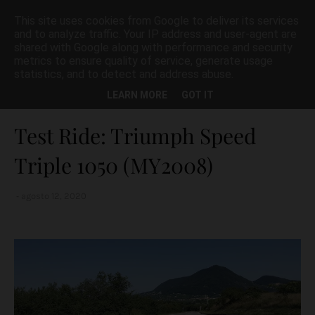
This site uses cookies from Google to deliver its services
and to analyze traffic. Your IP address and user-agent are
shared with Google along with performance and security
metrics to ensure quality of service, generate usage
statistics, and to detect and address abuse.
Home page
Speed Triple 1050
Test Ride: Triumph Speed Triple 1050
LEARN MORE
GOT IT
(MY2008)
Test Ride: Triumph Speed
Triple 1050 (MY2008)
agosto 12, 2020