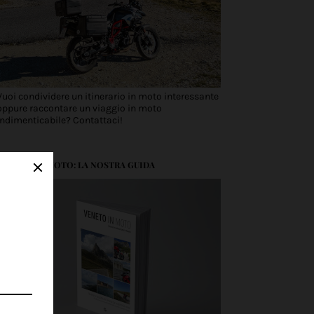
Vuoi condividere un itinerario in moto interessante
oppure raccontare un viaggio in moto
indimenticabile? Contattaci!
VENETO IN MOTO: LA NOSTRA GUIDA