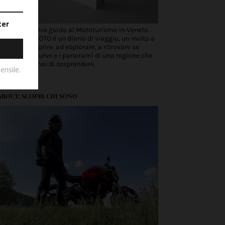
Scopri la nostra guida al Mototurismo in Veneto.
VENETO IN MOTO è un diario di viaggio, un invito a
partire, a scoprire, ad esplorare, a ritrovare se
stessi tra le curve e i panorami di una regione che
non smette mai di sorprendere.
ABOUT: SCOPRI CHI SONO