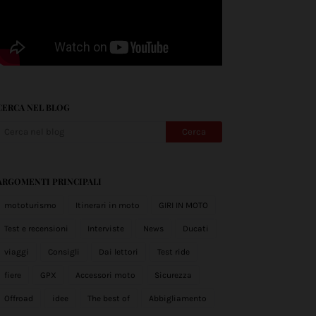
CERCA NEL BLOG
ARGOMENTI PRINCIPALI
mototurismo
Itinerari in moto
GIRI IN MOTO
Test e recensioni
Interviste
News
Ducati
viaggi
Consigli
Dai lettori
Test ride
fiere
GPX
Accessori moto
Sicurezza
Offroad
idee
The best of
Abbigliamento