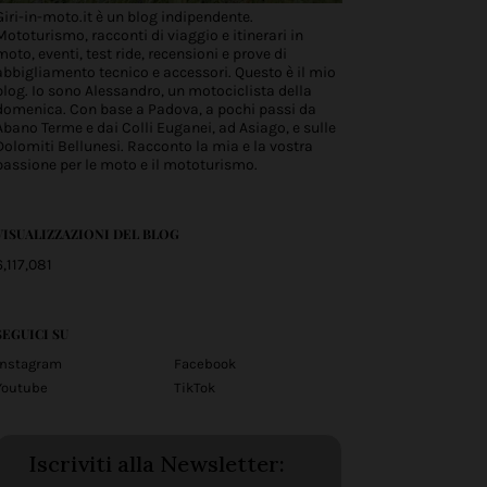
Giri-in-moto.it è un blog indipendente.
Mototurismo, racconti di viaggio e itinerari in
moto, eventi, test ride, recensioni e prove di
abbigliamento tecnico e accessori. Questo è il mio
blog. Io sono Alessandro, un motociclista della
domenica. Con base a Padova, a pochi passi da
Abano Terme e dai Colli Euganei, ad Asiago, e sulle
Dolomiti Bellunesi. Racconto la mia e la vostra
passione per le moto e il mototurismo.
VISUALIZZAZIONI DEL BLOG
6,117,081
SEGUICI SU
Instagram
Facebook
Youtube
TikTok