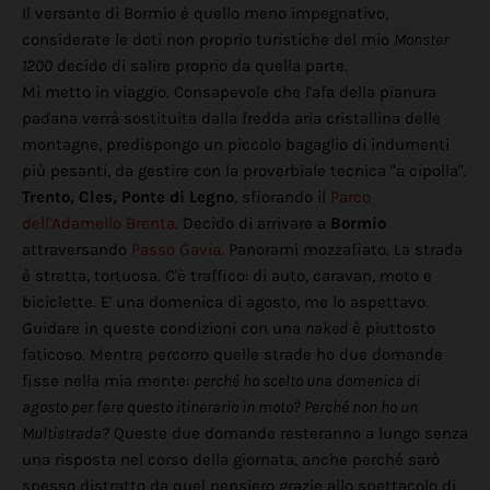
Il versante di Bormio è quello meno impegnativo,
considerate le doti non proprio turistiche del mio
Monster
1200
decido di salire proprio da quella parte.
Mi metto in viaggio. Consapevole che l'afa della pianura
padana verrà sostituita dalla fredda aria cristallina delle
montagne, predispongo un piccolo bagaglio di indumenti
più pesanti, da gestire con la proverbiale tecnica "a cipolla".
Trento, Cles, Ponte di Legno
, sfiorando il
Parco
dell'Adamello Brenta
. Decido di arrivare a
Bormio
attraversando
Passo Gavia
. Panorami mozzafiato. La strada
è stretta, tortuosa. C'è traffico: di auto, caravan, moto e
biciclette. E' una domenica di agosto, me lo aspettavo.
Guidare in queste condizioni con una
naked
è piuttosto
faticoso. Mentre percorro quelle strade ho due domande
fisse nella mia mente:
perché ho scelto una domenica di
agosto per fare questo itinerario in moto? Perché non ho un
Multistrada?
Queste due domande resteranno a lungo senza
una risposta nel corso della giornata, anche perché sarò
spesso distratto da quel pensiero grazie allo spettacolo di