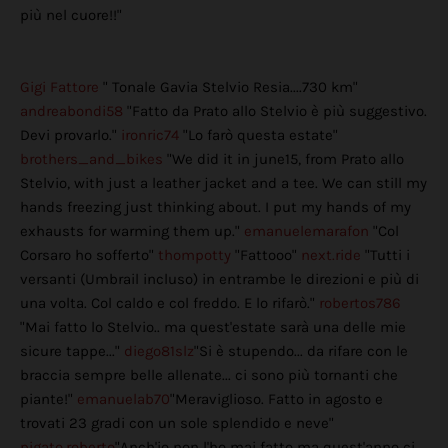
più nel cuore!!"
Gigi Fattore
" Tonale Gavia Stelvio Resia....730 km"
andreabondi58
"Fatto da Prato allo Stelvio è più suggestivo.
Devi provarlo."
ironric74
"Lo farò questa estate"
brothers_and_bikes
"We did it in june15, from Prato allo
Stelvio, with just a leather jacket and a tee. We can still my
hands freezing just thinking about. I put my hands of my
exhausts for warming them up."
emanuelemarafon
"Col
Corsaro ho sofferto"
thompotty
"Fattooo"
next.ride
"Tutti i
versanti (Umbrail incluso) in entrambe le direzioni e più di
una volta. Col caldo e col freddo. E lo rifarò."
robertos786
"Mai fatto lo Stelvio.. ma quest'estate sarà una delle mie
sicure tappe..."
diego81slz
"Si è stupendo... da rifare con le
braccia sempre belle allenate... ci sono più tornanti che
piante!"
emanuelab70
"Meraviglioso. Fatto in agosto e
trovati 23 gradi con un sole splendido e neve"
pigato.roberto
"Anch'io non l'ho mai fatto ma quest'anno ci