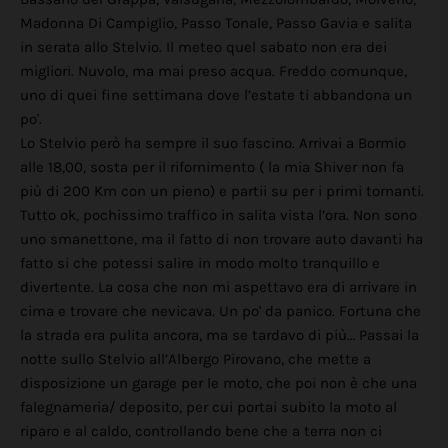
Madonna Di Campiglio, Passo Tonale, Passo Gavia e salita
in serata allo Stelvio. Il meteo quel sabato non era dei
migliori. Nuvolo, ma mai preso acqua. Freddo comunque,
uno di quei fine settimana dove l’estate ti abbandona un
po'.
Lo Stelvio però ha sempre il suo fascino. Arrivai a Bormio
alle 18,00, sosta per il rifornimento ( la mia Shiver non fa
più di 200 Km con un pieno) e partii su per i primi tornanti.
Tutto ok, pochissimo traffico in salita vista l’ora. Non sono
uno smanettone, ma il fatto di non trovare auto davanti ha
fatto si che potessi salire in modo molto tranquillo e
divertente. La cosa che non mi aspettavo era di arrivare in
cima e trovare che nevicava. Un po' da panico. Fortuna che
la strada era pulita ancora, ma se tardavo di più… Passai la
notte sullo Stelvio all’Albergo Pirovano, che mette a
disposizione un garage per le moto, che poi non è che una
falegnameria/ deposito, per cui portai subito la moto al
riparo e al caldo, controllando bene che a terra non ci