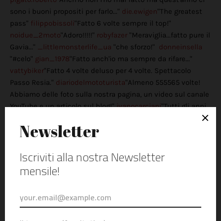
sono i buoni propositi per farlo..."
die.ewigen
"The greatest
pass"
filippobissoli
"Fatto 6 volte sempre il top!"
noidue_2moto
"Adoro!!!!!"
robyfazer
"Meraviglia...fatto pure il
Gavia..."
_littlemonsterlife_ua
"che sforzo!"
donneinsella
"#celo"
gian_1978
"Fatto anch'io ma sempre da rifare..."
vattybiker
"Fatto 4 volte deluso per 4 volte. Spettacolo
Passo Resia."
diariodelmototurista
"Almeno 555565 volte!
Abbiamo delle foto sulla nostra pagina, un video sul canale
YouTube e un articolo sul blog!"
ivanocarciani
"Tutti gli anni
tappa fissa, sempre bello!"
smani8_luca
"Fatto a
settembre, in coppia sulla mia CB1000, naturalmente non
sono potuti mancare il Resia e il Gavia!! In tutto 7 passi e
800km in 3 giorni!"
thompotty
"Gavia, Tonale e Stelvio per
800km in un giorno, io sulla mia Hornet e mio padre col suo
Burgman...strepitoso!"
fozzifrancesco
"Fatto... Shadow
750....bellissimo giro..."