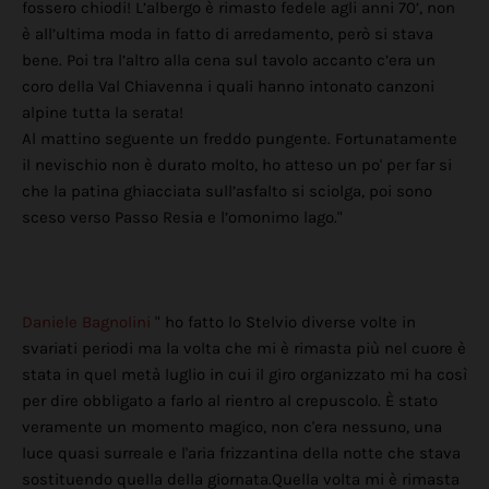
fossero chiodi! L’albergo è rimasto fedele agli anni 70’, non
è all’ultima moda in fatto di arredamento, però si stava
bene. Poi tra l’altro alla cena sul tavolo accanto c’era un
coro della Val Chiavenna i quali hanno intonato canzoni
alpine tutta la serata!
Al mattino seguente un freddo pungente. Fortunatamente
il nevischio non è durato molto, ho atteso un po' per far si
che la patina ghiacciata sull’asfalto si sciolga, poi sono
sceso verso Passo Resia e l’omonimo lago."
Daniele Bagnolini
" ho fatto lo Stelvio diverse volte in
svariati periodi ma la volta che mi è rimasta più nel cuore è
stata in quel metà luglio in cui il giro organizzato mi ha così
per dire obbligato a farlo al rientro al crepuscolo. È stato
veramente un momento magico, non c'era nessuno, una
luce quasi surreale e l'aria frizzantina della notte che stava
sostituendo quella della giornata.Quella volta mi è rimasta