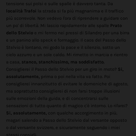
tensione sui polsi e sulle spalle è davvero tanta. Da
località Trafoi
la strada si fa più magnanima e il traffico
più scorrevole. Non vedevo l'ora di riprendere a guidare con
un po' di libertà. Mi lascio rapidamente alle spalle
Prato
dello Stelvio
e mi fermo nei pressi di Silandro per una birra
e un panino allo speck e formaggio. Il caos del Passo dello
Stelvio è lontano, mi godo la pace e il silenzio, sotto un
cielo azzurro e un sole caldo. Mi rimetto in marcia e rientro
a casa,
stanco, stanchissimo, ma soddisfatto.
Consiglierei il Passo dello Stelvio per un giro in moto?
Si,
assolutamente,
prima o poi nella vita va fatto. Poi
consiglierei innanzitutto di evitare le domeniche di agosto,
ma soprattutto consiglierei di non farsi troppe illusioni
sulle emozioni della guida, e di concentrarsi sulle
sensazioni di tutto quanto di magico c'è intorno. Lo rifarei?
Si, assolutamente,
con qualche accorgimento in più,
magari salendo a Passo dello Stelvio dal versante opposto
o dal versante svizzero, e sicuramente seguendo i miei
stessi consigli.