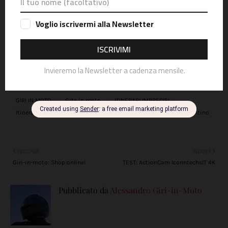
Grazie a tutti i lettori e follower che hanno dato il loro
contributo! Volete raccontare anche voi la vostra
esperienza in moto sullo Stelvio? Inviate una e-mail a giri-
in-moto@giri-in-moto.it. Le più belle verranno pubblicate!
Avete qualche piccolo consiglio da condividere?
Commentate il post!
(I commenti sono soggetti a verifica prima della pubblicazione)
GIRI IN MOTO
Gite in moto
ITINERARI IMPRECISI
Itinerari in moto
Lombardia
Passo dello Stelvio
Trentino
VECCHIA
NUOVA
Giri-in-moto: Shop online!
TEST: ActionCam IconntechsIT 4K
Pubblicato da
Alessandro Giri-in-Moto