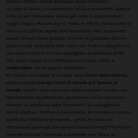
questo inferno, quindi proseguo senza fermarmi.
Un paio di curve, e nuovamente fatico a muovermi. Questa
volta si, per l'emozione. Avevo già visto in passato quei
luoghi magici. Ma arrivarci in moto, in effetti, nonostante la
fatica e il traffico, regala altre sensazioni. Non so davvero
quanti minuti siano passati, mentre mi guardavo attorno
seduto sulla sella della mia moto, con il casco adagiato su
uno specchietto e le mani appoggiate al serbatoio della
mia
Ducati
, quasi in un affettuoso contatto, come a
condividere
con lei questa emozione.
Mi rimetto in marcia. Si scende verso
Prato dello Stelvio,
attraversando
uno dei tratti di strada più famosi al
mondo
. Quelle curve sono uno spettacolo per la vista, ma
faticosissime da affrontare, perlomeno con la mia
Ducati
Monster
. Le pendenze sono importanti, la carreggiata è
molto stretta, il traffico è consistente. Mi tornano in mente
quelle due fatidiche domande...
perché ho scelto una
domenica di agosto per fare questo itinerario in moto? Perché non
ho un Multistrada?
Continuo a scendere con fatica, la