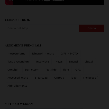
CERCA NEL BLOG
ARGOMENTI PRINCIPALI
mototurismo
Itinerari in moto
GIRI IN MOTO
Test e recensioni
Interviste
News
Ducati
viaggi
Consigli
Dai lettori
Test ride
fiere
GPX
Accessori moto
Sicurezza
Offroad
idee
The best of
Abbigliamento
METEO & WEBCAM