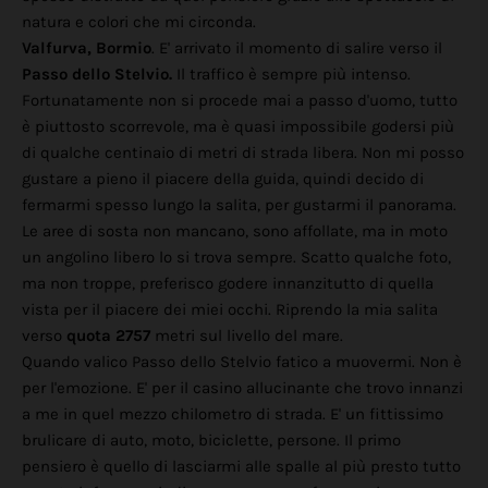
natura e colori che mi circonda.
Valfurva, Bormio
. E' arrivato il momento di salire verso il
Passo dello Stelvio.
Il traffico è sempre più intenso.
Fortunatamente non si procede mai a passo d'uomo, tutto
è piuttosto scorrevole, ma è quasi impossibile godersi più
di qualche centinaio di metri di strada libera. Non mi posso
gustare a pieno il piacere della guida, quindi decido di
fermarmi spesso lungo la salita, per gustarmi il panorama.
Le aree di sosta non mancano, sono affollate, ma in moto
un angolino libero lo si trova sempre. Scatto qualche foto,
ma non troppe, preferisco godere innanzitutto di quella
vista per il piacere dei miei occhi. Riprendo la mia salita
verso
quota 2757
metri sul livello del mare.
Quando valico Passo dello Stelvio fatico a muovermi. Non è
per l'emozione. E' per il casino allucinante che trovo innanzi
a me in quel mezzo chilometro di strada. E' un fittissimo
brulicare di auto, moto, biciclette, persone. Il primo
pensiero è quello di lasciarmi alle spalle al più presto tutto