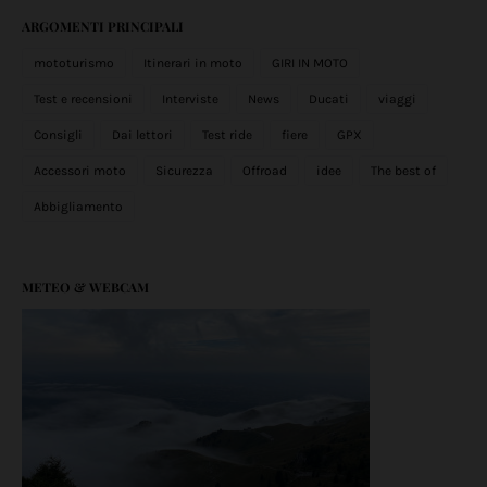
ARGOMENTI PRINCIPALI
mototurismo
Itinerari in moto
GIRI IN MOTO
Test e recensioni
Interviste
News
Ducati
viaggi
Consigli
Dai lettori
Test ride
fiere
GPX
Accessori moto
Sicurezza
Offroad
idee
The best of
Abbigliamento
METEO & WEBCAM