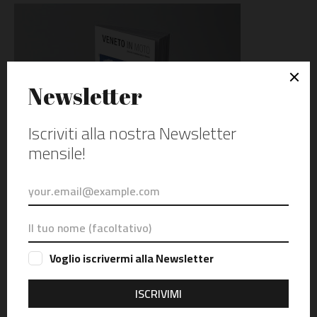
Scopri la nostra guida al Mototurismo in Veneto. VENETO IN
MOTO è un diario di viaggio, un invito a partire, a scoprire, ad
esplorare, a ritrovare se stessi tra le curve e i panorami di una
regione che non smette mai di sorprendere.
ABOUT: SCOPRI CHI SONO