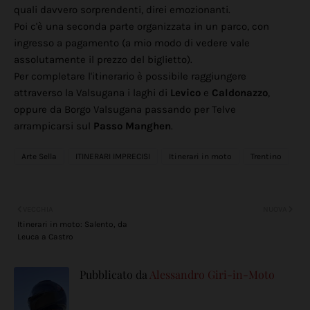
quali davvero sorprendenti, direi emozionanti.
Poi c'è una seconda parte organizzata in un parco, con
ingresso a pagamento (a mio modo di vedere vale
assolutamente il prezzo del biglietto).
Per completare l'itinerario è possibile raggiungere
attraverso la Valsugana i laghi di
Levico
e
Caldonazzo
,
oppure da Borgo Valsugana passando per Telve
arrampicarsi sul
Passo Manghen
.
Arte Sella
ITINERARI IMPRECISI
Itinerari in moto
Trentino
VECCHIA
NUOVA
Itinerari in moto: Salento, da
Leuca a Castro
Pubblicato da
Alessandro Giri-in-Moto