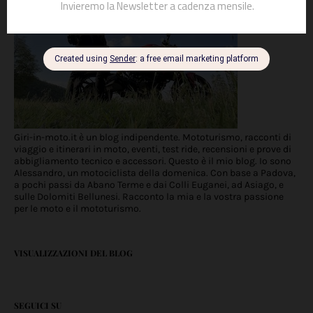
Giri-in-moto.it è un blog indipendente. Mototurismo, racconti di
viaggio e itinerari in moto, eventi, test ride, recensioni e prove di
abbigliamento tecnico e accessori. Questo è il mio blog. Io sono
Alessandro, un motociclista della domenica. Con base a Padova,
a pochi passi da Abano Terme e dai Colli Euganei, ad Asiago, e
sulle Dolomiti Bellunesi. Racconto la mia e la vostra passione
per le moto e il mototurismo.
VISUALIZZAZIONI DEL BLOG
SEGUICI SU