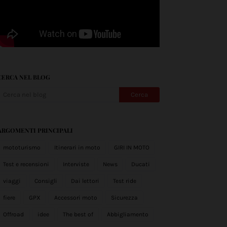
CERCA NEL BLOG
ARGOMENTI PRINCIPALI
mototurismo
Itinerari in moto
GIRI IN MOTO
Test e recensioni
Interviste
News
Ducati
viaggi
Consigli
Dai lettori
Test ride
fiere
GPX
Accessori moto
Sicurezza
Offroad
idee
The best of
Abbigliamento