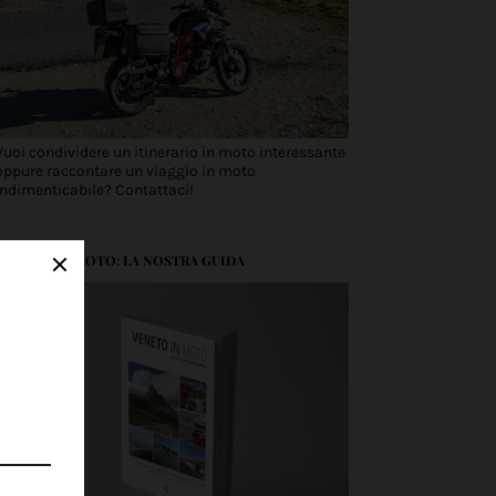
Vuoi condividere un itinerario in moto interessante
oppure raccontare un viaggio in moto
indimenticabile? Contattaci!
VENETO IN MOTO: LA NOSTRA GUIDA