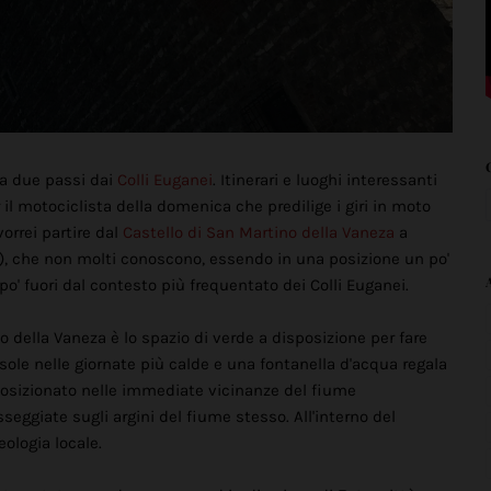
a due passi dai
Colli Euganei
. Itinerari e luoghi interessanti
l motociclista della domenica che predilige i giri in moto
orrei partire dal
Castello di San Martino della Vaneza
a
), che non molti conoscono, essendo in una posizione un po'
po' fuori dal contesto più frequentato dei Colli Euganei.
o della Vaneza è lo spazio di verde a disposizione per fare
l sole nelle giornate più calde e una fontanella d'acqua regala
 è posizionato nelle immediate vicinanze del fiume
sseggiate sugli argini del fiume stesso. All'interno del
eologia locale.