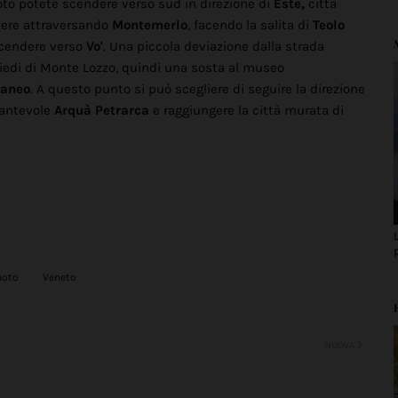
moto potete scendere verso sud in direzione di
Este,
città
ndere attraversando
Montemerlo
, facendo la salita di
Teolo
 scendere verso
Vo'
. Una piccola deviazione dalla strada
iedi di Monte Lozzo, quindi una sosta al museo
ganeo
. A questo punto si può scegliere di seguire la direzione
ncantevole
Arquà Petrarca
e raggiungere la città murata di
moto
Veneto
NUOVA