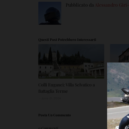
Pubblicato da
Alessandro Giri
Questi Post Potrebbero Interessarti
Colli Euganei: Villa Selvatico a
Colli Euga
Battaglia Terme
June 20, 2
June 21, 2024
Posta Un Commento
0 Commenti