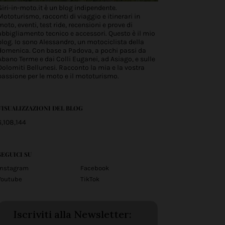
Giri-in-moto.it è un blog indipendente.
Mototurismo, racconti di viaggio e itinerari in
moto, eventi, test ride, recensioni e prove di
abbigliamento tecnico e accessori. Questo è il mio
blog. Io sono Alessandro, un motociclista della
domenica. Con base a Padova, a pochi passi da
Abano Terme e dai Colli Euganei, ad Asiago, e sulle
Dolomiti Bellunesi. Racconto la mia e la vostra
passione per le moto e il mototurismo.
VISUALIZZAZIONI DEL BLOG
6,108,144
SEGUICI SU
Instagram
Facebook
Youtube
TikTok