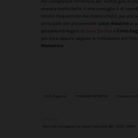
Per completare l'itinerario del vostro giro in 
murata molto bella. Il mio consiglio è di sce
(molto frequentata dai motociclisti), per poi
principale per attraversare
Lozzo Atestino
ai p
geopaleontologico di
Cava Bomba
a
Cinto Eu
per Este oppure seguire le indicazioni per l'i
Monselice
.
Colli Euganei
ITINERARI IMPRECISI
Itinerari in 
VECCHIA
Test ride: comparativa Ducati Monster 821, 1200, 1200R