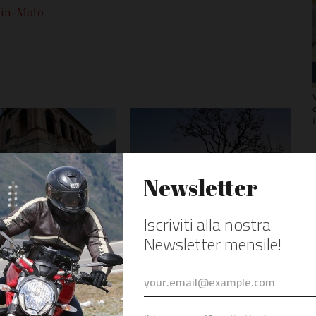
-in-Moto
nei: Villa dei Vescovi
Itinerario panoramico dei Colli
Euganei in moto
024
March 29, 2023