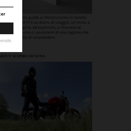
Scopri la nostra guida al Mototurismo in Veneto.
VENETO IN MOTO è un diario di viaggio, un invito a
partire, a scoprire, ad esplorare, a ritrovare se
stessi tra le curve e i panorami di una regione che
non smette mai di sorprendere.
ABOUT: SCOPRI CHI SONO