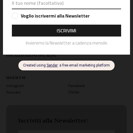
Giri-in-moto.it è un blog indipendente. Mototurismo, racconti di
viaggio e itinerari in moto, eventi, test ride, recensioni e prove di
abbigliamento tecnico e accessori. Questo è il mio blog. Io sono
Alessandro, un motociclista della domenica. Con base a Padova,
a pochi passi da Abano Terme e dai Colli Euganei, ad Asiago, e
sulle Dolomiti Bellunesi. Racconto la mia e la vostra passione
per le moto e il mototurismo.
VISUALIZZAZIONI DEL BLOG
SEGUICI SU
Instagram
Facebook
Youtube
TikTok