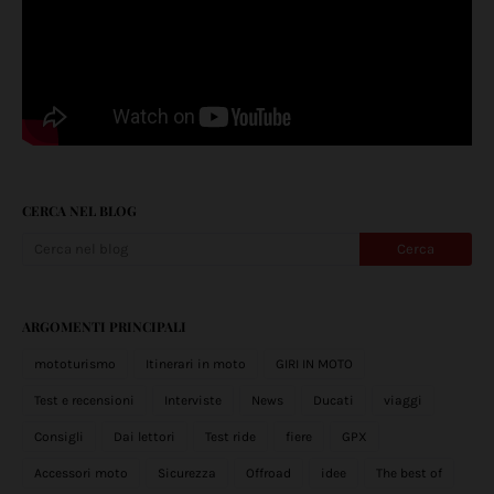
CERCA NEL BLOG
ARGOMENTI PRINCIPALI
mototurismo
Itinerari in moto
GIRI IN MOTO
Test e recensioni
Interviste
News
Ducati
viaggi
Consigli
Dai lettori
Test ride
fiere
GPX
Accessori moto
Sicurezza
Offroad
idee
The best of