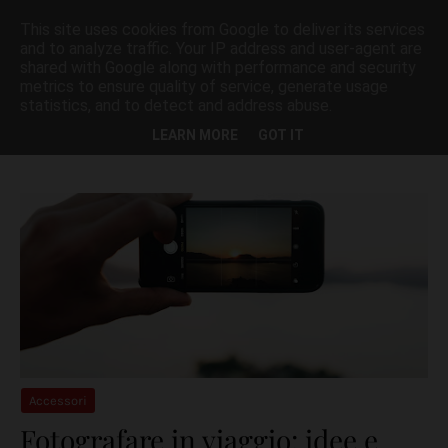
This site uses cookies from Google to deliver its services
and to analyze traffic. Your IP address and user-agent are
shared with Google along with performance and security
metrics to ensure quality of service, generate usage
statistics, and to detect and address abuse.
Visualizzazione dei post con l'etichetta
SMARTPHONE
Mostra tutto
LEARN MORE
GOT IT
Accessori
Fotografare in viaggio: idee e