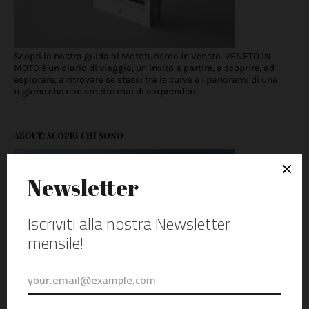
Scopri la nostra guida al Mototurismo in Veneto. VENETO IN
MOTO è un diario di viaggio, un invito a partire, a scoprire, ad
esplorare, a ritrovare se stessi tra le curve e i panorami di una
regione che non smette mai di sorprendere.
ABOUT: SCOPRI CHI SONO